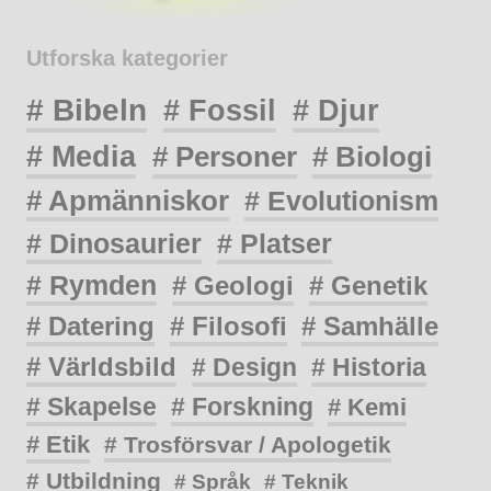
Utforska kategorier
# Bibeln
# Fossil
# Djur
# Media
# Personer
# Biologi
# Apmänniskor
# Evolutionism
# Dinosaurier
# Platser
# Rymden
# Geologi
# Genetik
# Datering
# Filosofi
# Samhälle
# Världsbild
# Design
# Historia
# Skapelse
# Forskning
# Kemi
# Etik
# Trosförsvar / Apologetik
# Utbildning
# Språk
# Teknik