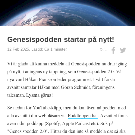
Genesispodden startar på nytt!
12 Feb 2025. Lästid: Ca 1 minuter.
Dela:
Vi är glada att kunna meddela att Genesispodden nu drar igång
på nytt, i aningens ny tappning, som Genesispodden 2.0. Vår
nya värd Håkan Fransson leder programmet. I vårt första
avsnitt samtalar Håkan med Göran Schmidt, föreningens
talesman. Lyssna gärna!
Se nedan för YouTube-klipp, men du kan även nå podden med
alla avsnitt i din webbläsare via
Poddtoppen här
. Avsnittet finns
även i din poddapp (Spotify, Apple Podcast etc). Sök på
"Genesispodden 2.0". Hittar du den inte så meddela oss så ska