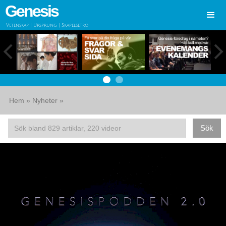
Genesis
Vetenskap | Ursprung | Skapelsetro
Hem
»
Nyheter
»