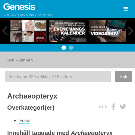
Genesis
Vetenskap | Ursprung | Skapelsetro
Hem
»
Ämnen
»
Archaeopteryx
Dela:
Överkategori(er)
Fossil
Innehåll taggade med
Archaeopteryx