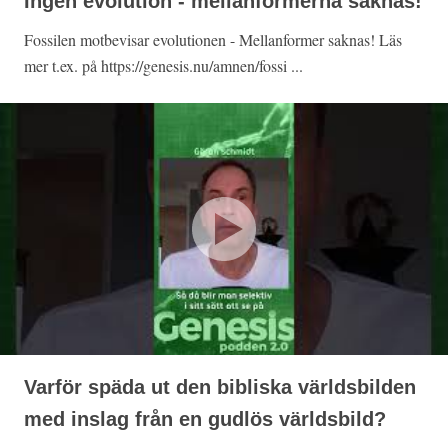
Ingen evolution - mellanformerna saknas!
Fossilen motbevisar evolutionen - Mellanformer saknas! Läs
mer t.ex. på https://genesis.nu/amnen/fossi ...
Varför späda ut den bibliska världsbilden
med inslag från en gudlös världsbild?