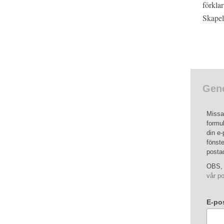
förklar
Skapels
Gene
Missa 
formul
din e-
fönste
posta
OBS, 
vår po
E-po