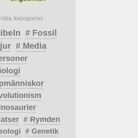
rska kategorier
ibeln
# Fossil
jur
# Media
ersoner
iologi
pmänniskor
volutionism
inosaurier
latser
# Rymden
eologi
# Genetik