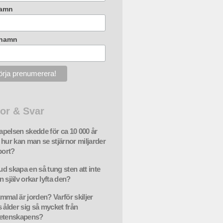
amn
rnamn
or & Svar
pelsen skedde för ca 10 000 år
 hur kan man se stjärnor miljarder
bort?
d skapa en så tung sten att inte
 själv orkar lyfta den?
mmal är jorden? Varför skiljer
s ålder sig så mycket från
vetenskapens?