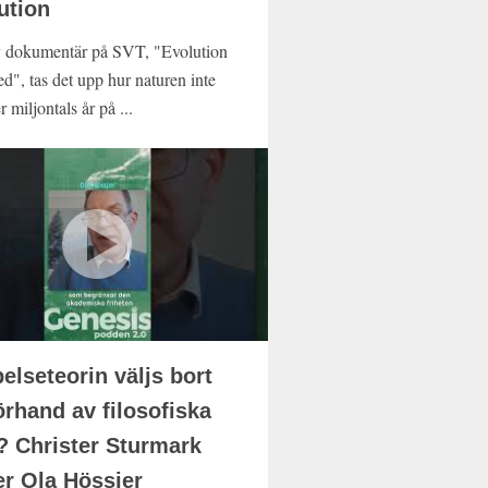
ution
y dokumentär på SVT, "Evolution
d", tas det upp hur naturen inte
 miljontals år på ...
elseteorin väljs bort
örhand av filosofiska
? Christer Sturmark
r Ola Hössjer