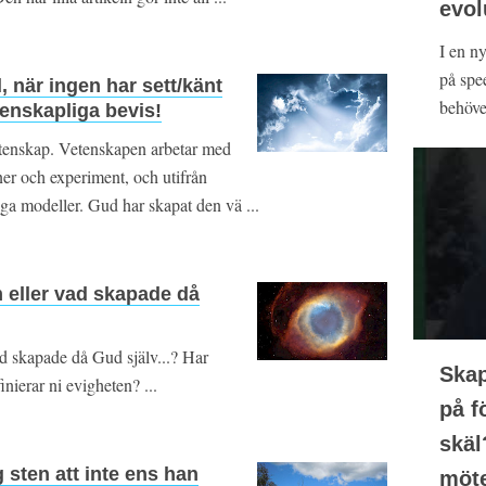
evol
I en n
på spee
, när ingen har sett/känt
behöver
enskapliga bevis!
enskap. Vetenskapen arbetar med
ner och experiment, och utifrån
gga modeller. Gud har skapat den vä ...
 eller vad skapade då
d skapade då Gud själv...? Har
Skap
inierar ni evigheten? ...
på f
skäl
sten att inte ens han
möte