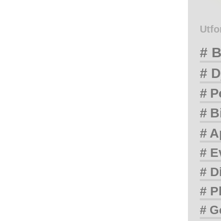
Utfo
# B
# D
# P
# B
# A
# E
# D
# P
# G