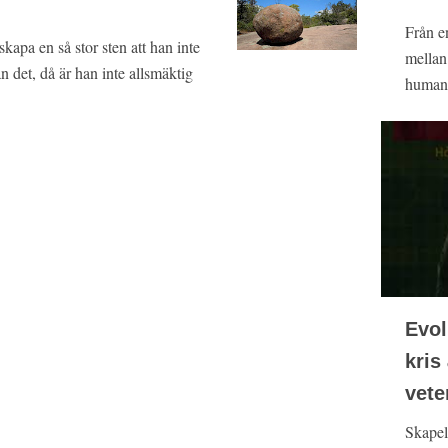
Från e
apa en så stor sten att han inte
mellan
 det, då är han inte allsmäktig
humanis
Evol
kris
vete
Skapel