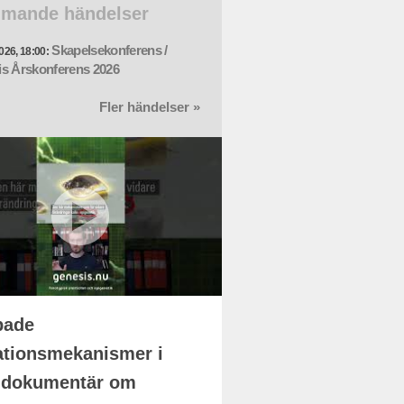
mande händelser
Skapelsekonferens /
026, 18:00:
s Årskonferens 2026
Fler händelser »
pade
ationsmekanismer i
-dokumentär om