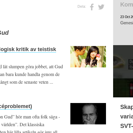
Kom
Dela:
23 Oct 2
Genesi
Gud
ogisk kritik av teistisk
ud lät slumpen göra jobbet, att Gud
t Han bara kunde handla genom de
långt som de senaste veten ...
céproblemet)
Ska
vari
gon Gud” hör man ofta folk säga -
i världen”. Det klassiska
SVT
här lilla artikeln gör inte all ...