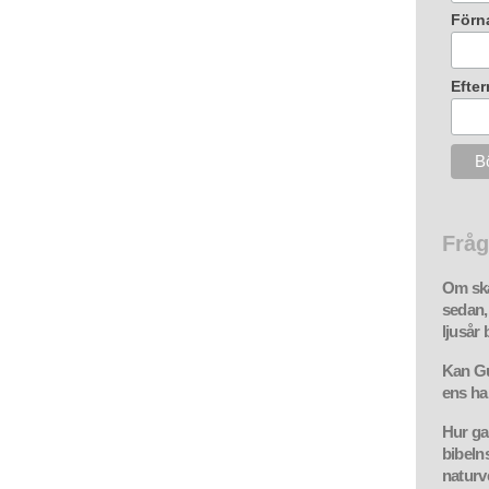
Förn
Efte
Fråg
Om ska
sedan,
ljusår 
Kan Gu
ens han
Hur ga
bibeln
natur