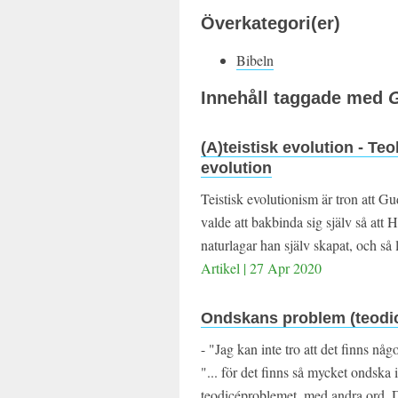
Överkategori(er)
Bibeln
Innehåll taggade med
(A)teistisk evolution - Teol
evolution
Teistisk evolutionism är tron att G
valde att bakbinda sig själv så at
naturlagar han själv skapat, och så 
Artikel | 27 Apr 2020
Ondskans problem (teodi
- "Jag kan inte tro att det finns nå
"... för det finns så mycket ondska 
teodicéproblemet, med andra ord. Den 