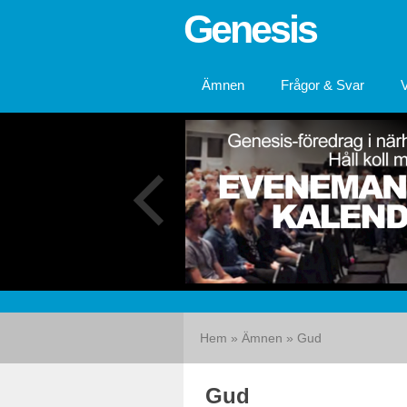
Genesis
Ämnen
Frågor & Svar
Hem
»
Ämnen
»
Gud
Gud