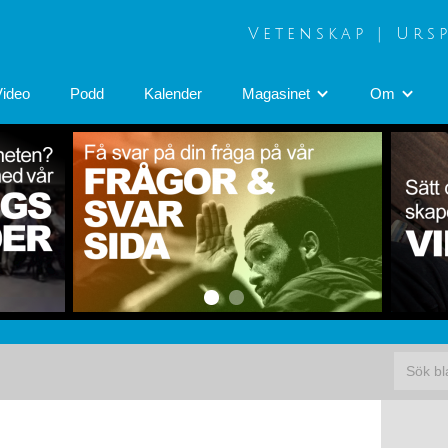
Vetenskap | Urs
Video
Podd
Kalender
Magasinet
Om