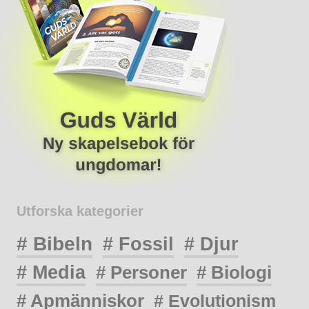
Utforska kategorier
# Bibeln
# Fossil
# Djur
# Media
# Personer
# Biologi
# Apmänniskor
# Evolutionism