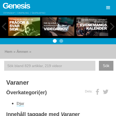
Genesis
Vetenskap | Ursprung | Skapelsetro
Hem
»
Ämnen
»
Varaner
Dela:
Överkategori(er)
Djur
Innehåll taggade med
Varaner