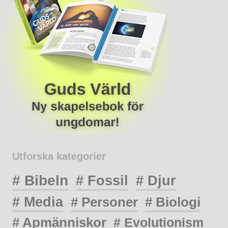
Utforska kategorier
# Bibeln
# Fossil
# Djur
# Media
# Personer
# Biologi
# Apmänniskor
# Evolutionism