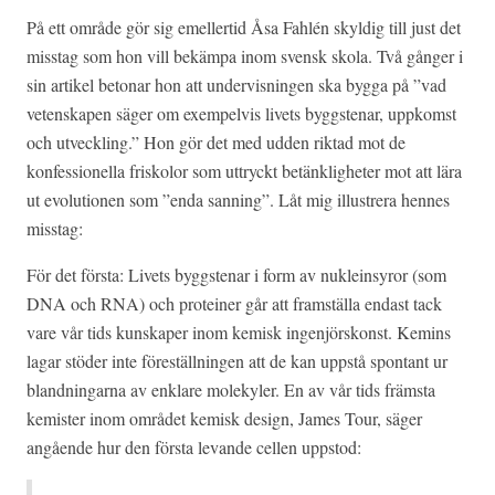
På ett område gör sig emellertid Åsa Fahlén skyldig till just det
misstag som hon vill bekämpa inom svensk skola. Två gånger i
sin artikel betonar hon att undervisningen ska bygga på ”vad
vetenskapen säger om exempelvis livets byggstenar, uppkomst
och utveckling.” Hon gör det med udden riktad mot de
konfessionella friskolor som uttryckt betänkligheter mot att lära
ut evolutionen som ”enda sanning”. Låt mig illustrera hennes
misstag:
För det första: Livets byggstenar i form av nukleinsyror (som
DNA och RNA) och proteiner går att framställa endast tack
vare vår tids kunskaper inom kemisk ingenjörskonst. Kemins
lagar stöder inte föreställningen att de kan uppstå spontant ur
blandningarna av enklare molekyler. En av vår tids främsta
kemister inom området kemisk design, James Tour, säger
angående hur den första levande cellen uppstod: