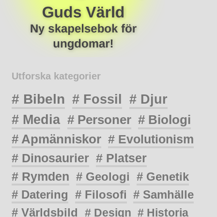
Utforska kategorier
# Bibeln
# Fossil
# Djur
# Media
# Personer
# Biologi
# Apmänniskor
# Evolutionism
# Dinosaurier
# Platser
# Rymden
# Geologi
# Genetik
# Datering
# Filosofi
# Samhälle
# Världsbild
# Design
# Historia