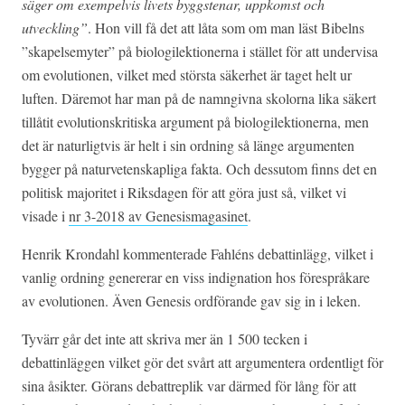
säger om exempelvis livets byggstenar, uppkomst och
utveckling”
. Hon vill få det att låta som om man läst Bibelns
”skapelsemyter” på biologilektionerna i stället för att undervisa
om evolutionen, vilket med största säkerhet är taget helt ur
luften. Däremot har man på de namngivna skolorna lika säkert
tillåtit evolutionskritiska argument på biologilektionerna, men
det är naturligtvis är helt i sin ordning så länge argumenten
bygger på naturvetenskapliga fakta. Och dessutom finns det en
politisk majoritet i Riksdagen för att göra just så, vilket vi
visade i
nr 3-2018 av Genesismagasinet
.
Henrik Krondahl kommenterade Fahléns debattinlägg, vilket i
vanlig ordning genererar en viss indignation hos förespråkare
av evolutionen. Även Genesis ordförande gav sig in i leken.
Tyvärr går det inte att skriva mer än 1 500 tecken i
debattinläggen vilket gör det svårt att argumentera ordentligt för
sina åsikter. Görans debattreplik var därmed för lång för att