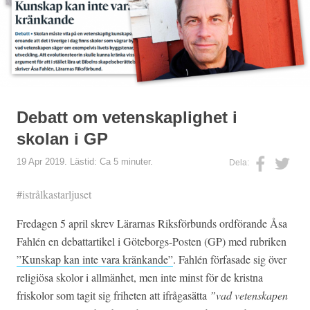
Debatt om vetenskaplighet i
skolan i GP
19 Apr 2019. Lästid: Ca 5 minuter.
Dela:
#istrålkastarljuset
Fredagen 5 april skrev Lärarnas Riksförbunds ordförande Åsa
Fahlén en debattartikel i Göteborgs-Posten (GP) med rubriken
”Kunskap kan inte vara kränkande”
. Fahlén förfasade sig över
religiösa skolor i allmänhet, men inte minst för de kristna
friskolor som tagit sig friheten att ifrågasätta
”vad vetenskapen