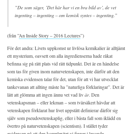
”De som säger, ’Det här har vi en bra bild av’
,
de vet
ingenting – ingenting – om kemisk syntes – ingenting.”
(från ”
An Inside Story – 2016 Lectures
”)
För det andra: Livets uppkomst ur livlösa kemikalier är alltjämt
ett mysterium, oavsett om alla ingredienserna hade råkat
befinna sig på rätt plats vid rätt tidpunkt. Det är en händelse
som tas för given inom naturvetenskapen, inte därför att den
kemiska evidensen talar för det, utan för att vi har utvecklat
tankevanan att allting måste ha ”naturliga förklaringar”. Det är
lätt att glömma att ingen ännu vet vad liv
är
. Den
vetenskapsman – eller lekman – som tvärsäkert hävdar att
vetenskapen förklarat hur livet uppstått definierar därför sig
själv som pseudovetenskaplig, eller i bästa fall som iklädd en
övertro på naturvetenskapen (scientism). I stället tyder
evidensen på att den komplexitet vi finner i levande