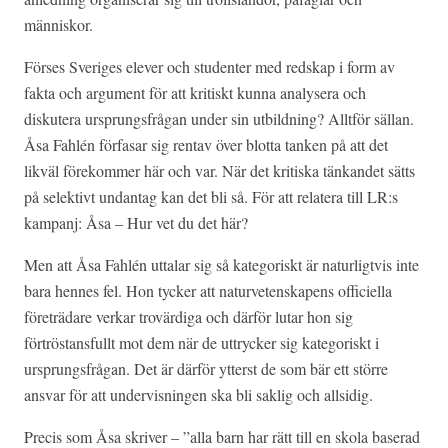
människor.
Förses Sveriges elever och studenter med redskap i form av
fakta och argument för att kritiskt kunna analysera och
diskutera ursprungsfrågan under sin utbildning? Alltför sällan.
Åsa Fahlén förfasar sig rentav över blotta tanken på att det
likväl förekommer här och var. När det kritiska tänkandet sätts
på selektivt undantag kan det bli så. För att relatera till LR:s
kampanj: Åsa – Hur vet du det här?
Men att Åsa Fahlén uttalar sig så kategoriskt är naturligtvis inte
bara hennes fel. Hon tycker att naturvetenskapens officiella
företrädare verkar trovärdiga och därför lutar hon sig
förtröstansfullt mot dem när de uttrycker sig kategoriskt i
ursprungsfrågan. Det är därför ytterst de som bär ett större
ansvar för att undervisningen ska bli saklig och allsidig.
Precis som Åsa skriver – ”alla barn har rätt till en skola baserad