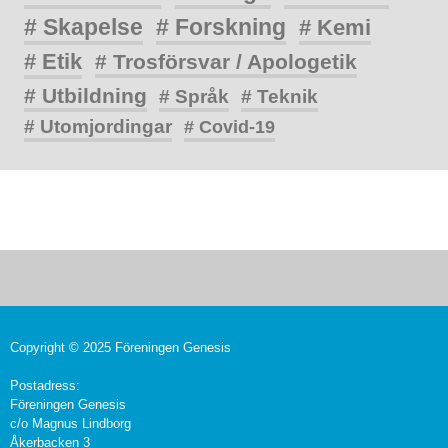
# Skapelse
# Forskning
# Kemi
# Etik
# Trosförsvar / Apologetik
# Utbildning
# Språk
# Teknik
# Utomjordingar
# Covid-19
Copyright © 2025 Föreningen Genesis
Postadress:
Föreningen Genesis
c/o Magnus Lindborg
Åkerbacken 3