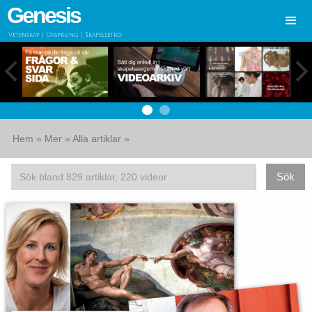
Genesis
Vetenskap | Ursprung | Skapelsetro
Hem
»
Mer
»
Alla artiklar
»