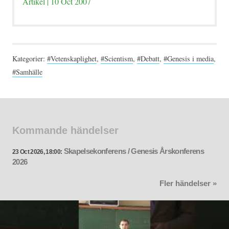
Artikel | 10 Oct 2007
Kategorier:
#Vetenskaplighet
,
#Scientism
,
#Debatt
,
#Genesis i media
,
#Samhälle
Kommande händelser
Skapelsekonferens / Genesis Årskonferens
23 Oct 2026, 18:00:
2026
Fler händelser »