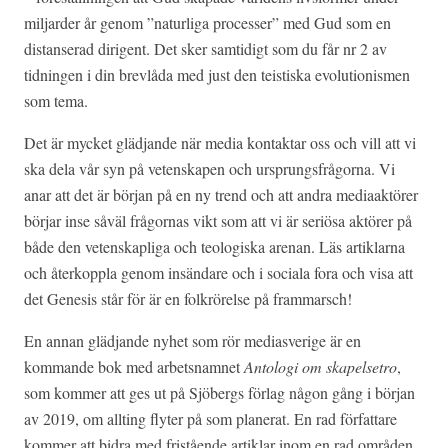
miljarder år genom ”naturliga processer” med Gud som en
distanserad dirigent. Det sker samtidigt som du får nr 2 av
tidningen i din brevlåda med just den teistiska evolutionismen
som tema.
Det är mycket glädjande när media kontaktar oss och vill att vi
ska dela vår syn på vetenskapen och ursprungsfrågorna. Vi
anar att det är början på en ny trend och att andra mediaaktörer
börjar inse såväl frågornas vikt som att vi är seriösa aktörer på
både den vetenskapliga och teologiska arenan. Läs artiklarna
och återkoppla genom insändare och i sociala fora och visa att
det Genesis står för är en folkrörelse på frammarsch!
En annan glädjande nyhet som rör mediasverige är en
kommande bok med arbetsnamnet
Antologi om skapelsetro
,
som kommer att ges ut på Sjöbergs förlag någon gång i början
av 2019, om allting flyter på som planerat. En rad författare
kommer att bidra med fristående artiklar inom en rad områden