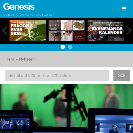
Genesis
Vetenskap | Ursprung | Skapelsetro
Hem
»
Nyheter
»