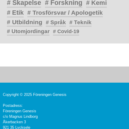
# Skapelse
# Forskning
# Kemi
# Etik
# Trosförsvar / Apologetik
# Utbildning
# Språk
# Teknik
# Utomjordingar
# Covid-19
Copyright © 2025 Föreningen Genesis
Postadress:
Föreningen Genesis
c/o Magnus Lindborg
Åkerbacken 3
921 35 Lycksele