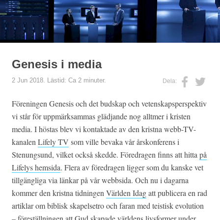
Genesis i media
2 Jun 2018. Lästid: Ca 2 minuter.
Dela:
Föreningen Genesis och det budskap och vetenskapsperspektiv
vi står för uppmärksammas glädjande nog alltmer i kristen
media. I höstas blev vi kontaktade av den kristna webb-TV-
kanalen
Lifely TV
som ville bevaka vår årskonferens i
Stenungsund, vilket också skedde. Föredragen finns att hitta
på
Lifelys hemsida
. Flera av föredragen ligger som du kanske vet
tillgängliga via länkar på vår webbsida. Och nu i dagarna
kommer den kristna tidningen
Världen Idag
att publicera en rad
artiklar om biblisk skapelsetro och faran med teistisk evolution
– föreställningen att Gud skapade världens livsformer under